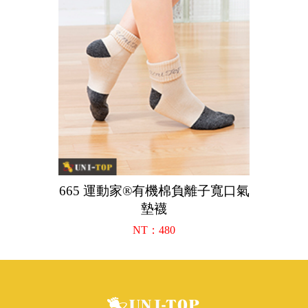
665 運動家®有機棉負離子寬口氣
墊襪
NT：480