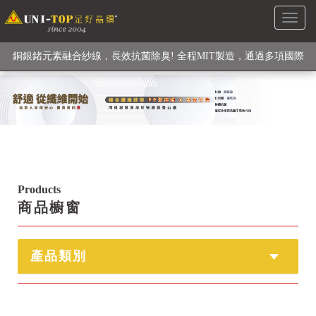
Toggl
級高性能纖維素材), 機能貼身衣物No. 1
naviga
銅銀鍺元素融合紗線，長效抗菌除臭! 全程MIT製造，通過多項國際
檢驗
【快來點我】H型銅銀纖維長效PP能量護膝! 支撐. 包覆感. 超透氣.
循環好
【快來點我】三金家族- 專利活氧 男女內褲系列
Products
商品櫥窗
產品類別