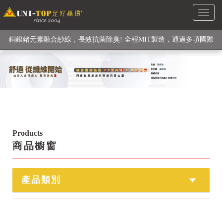
Toggl
級高性能纖維素材), 機能貼身衣物No. 1
naviga
銅銀鍺元素融合紗線，長效抗菌除臭! 全程MIT製造，通過多項國際
檢驗
【快來點我】H型銅銀纖維長效PP能量護膝! 支撐. 包覆感. 超透氣.
循環好
【快來點我】三金家族- 專利活氧 男女內褲系列
Products
商品櫥窗
產品類別