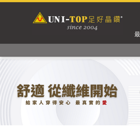
獨家專利紗線及捻