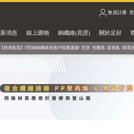
會員註冊
/
登
合技術! 黑晶竹炭+PP聚丙烯纖維 (登山服、醫療級高性能纖維素材), 機能
最新消息
線上購物
銅纖維(見證)
關於足好
銅銀鍺元素融合紗線，長效抗菌除臭! 全程MIT製造，通過多項國際檢驗
【快來點我】H型銅銀纖維長效PP能量護膝! 支撐. 包覆感. 超透氣. 循環
【快來點我】三金家族- 專利活氧 男女內褲系列