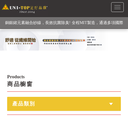
Toggl
級高性能纖維素材), 機能貼身衣物No. 1
naviga
銅銀鍺元素融合紗線，長效抗菌除臭! 全程MIT製造，通過多項國際
檢驗
【快來點我】H型銅銀纖維長效PP能量護膝! 支撐. 包覆感. 超透氣.
循環好
【快來點我】三金家族- 專利活氧 男女內褲系列
Products
商品櫥窗
產品類別