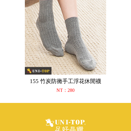
155 竹炭防黴手工浮花休閒襪
NT：280