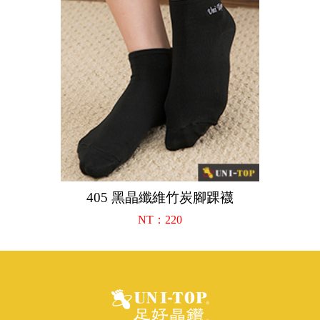
405 黑晶纖維竹炭腳踝襪
NT：220