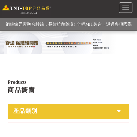
Toggl
級高性能纖維素材), 機能貼身衣物No. 1
naviga
銅銀鍺元素融合紗線，長效抗菌除臭! 全程MIT製造，通過多項國際
檢驗
【快來點我】H型銅銀纖維長效PP能量護膝! 支撐. 包覆感. 超透氣.
循環好
【快來點我】三金家族- 專利活氧 男女內褲系列
Products
商品櫥窗
產品類別