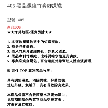
405 黑晶纖維竹炭腳踝襪
型號: 405
商品說明:
★★海外地區-運費另計★★
1. 本襪款屬薄款適中的短踝襪款。
2. 襪身包覆舒適。
3. 奈米竹炭具維細氣孔，舒爽又透氣。
4. 黑晶專利竹纖維，比棉質輸水性更具功效。
5. 專業窯燒金屬化，富含遠紅外線
幫助人體血液循環。
※
UNI-TOP 專利黑晶竹炭：
具有調節濕氣、消除異味、抑菌防黴、
遠紅外線、負離子，具有長效除臭效果。
本產品保證不含殺菌藥水及螢光漂白，
見證期間請勿與其它商品交替穿著，
才會有最佳效益。