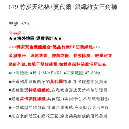
679 竹炭天絲棉+莫代爾+銀纖維女三角褲
型號: 679
商品說明:
★★海外地區-運費另計★★
<<<
獨家黃金機能組合:黑晶竹炭PP防黴纖維>>>
吸濕排汗、速乾透氣、抑菌防黴、長效除臭、輕量耐穿
遠紅外線.負離子雙效能量,如置身森林浴般清新自在
●中高腰款 ●尺寸:M(=F)/XL ●可穿範圍:45-80kg
■嚴選如蠶絲般觸感的
莫代爾
纖維,穿出輕盈零負擔感
■底褲嚴選
特級
銀纖維
,在私密處形成天然抑菌防護層
■嚴選
萊卡彈性纖維
,具伸縮力與回彈性,不易鬆弛變形
■一體成型立體剪裁,零縫合摩擦感,完美貼合身形曲線
■來自老師傅匠心緹花工藝,穿出朵朵綻放的優雅美感