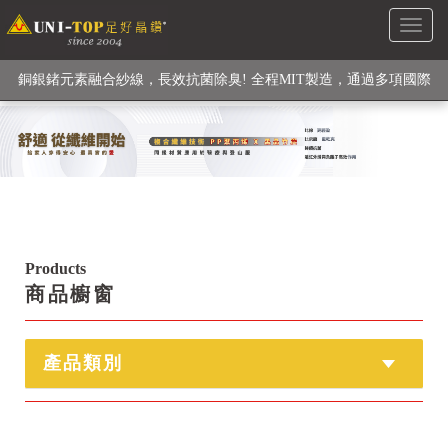
Toggl
銅銀鍺元素融合紗線，長效抗菌除臭! 全程MIT製造，通過多項國際
naviga
檢驗
【快來點我】H型銅銀纖維長效PP能量護膝! 支撐. 包覆感. 超透氣.
循環好
【快來點我】三金家族- 專利活氧 男女內褲系列
Products
商品櫥窗
產品類別