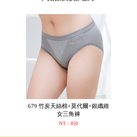
679 竹炭天絲棉+莫代爾+銀纖維
女三角褲
NT：850