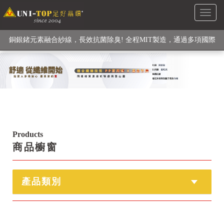
Toggl
級高性能纖維素材), 機能貼身衣物No. 1
naviga
銅銀鍺元素融合紗線，長效抗菌除臭! 全程MIT製造，通過多項國際
檢驗
【快來點我】H型銅銀纖維長效PP能量護膝! 支撐. 包覆感. 超透氣.
循環好
【快來點我】三金家族- 專利活氧 男女內褲系列
Products
商品櫥窗
產品類別