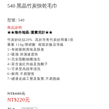
540 黑晶竹炭快乾毛巾
型號: 540
商品說明:
★★海外地區-運費另計★★
竹炭紗比佔20% 高於市售竹炭紗用量1倍
重量:114g/厚磅數 相當於飯店等級
1>有效吸附異味及除臭
2>吸濕.排濕速度快
3>完全阻斷細菌滋生
4>富含遠紅外線及負離子
5>可承受高頻率清洗
6>耐用.不易變形
7>縫邊走線工整及紮實,不易脫線
NT$440元
NT$220元