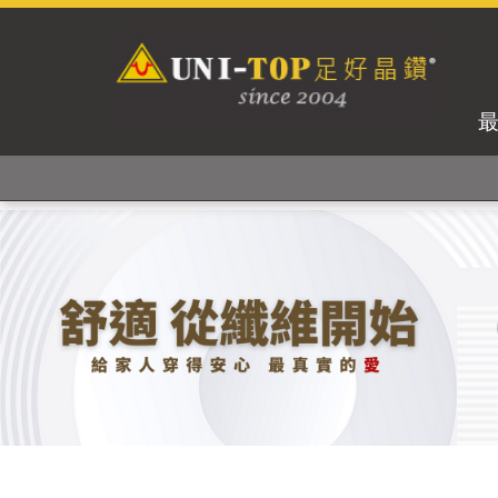
獨家專利紗線及捻