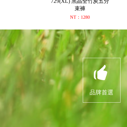
729(XL) 黑晶全竹炭五分
束褲
NT：1280
品牌首選