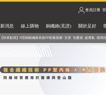
會員註冊
/
登
合技術! 黑晶竹炭+PP聚丙烯纖維 (登山服、醫療級高性能纖維素材), 機能
最新消息
線上購物
銅纖維(見證)
關於足好
銅銀鍺元素融合紗線，長效抗菌除臭! 全程MIT製造，通過多項國際檢驗
【快來點我】H型銅銀纖維長效PP能量護膝! 支撐. 包覆感. 超透氣. 循環
【快來點我】三金家族- 專利活氧 男女內褲系列