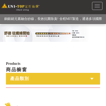
Toggl
級高性能纖維素材), 機能貼身衣物No. 1
naviga
銅銀鍺元素融合紗線，長效抗菌除臭! 全程MIT製造，通過多項國際
檢驗
【快來點我】H型銅銀纖維長效PP能量護膝! 支撐. 包覆感. 超透氣.
循環好
【快來點我】三金家族- 專利活氧 男女內褲系列
Products
商品櫥窗
產品類別