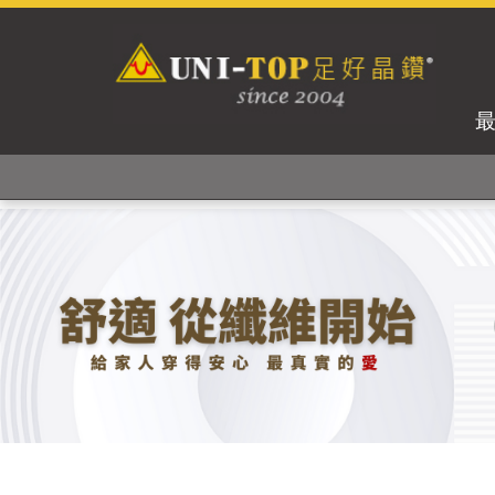
獨家專利紗線及捻