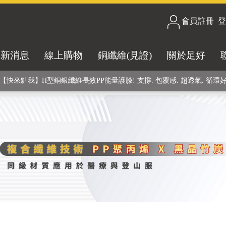
會員註冊
/
登
合技術! 黑晶竹炭+PP聚丙烯纖維 (登山服、醫療級高性能纖維素材), 機能
最新消息
線上購物
銅纖維(見證)
關於足好
銅銀鍺元素融合紗線，長效抗菌除臭! 全程MIT製造，通過多項國際檢驗
【快來點我】H型銅銀纖維長效PP能量護膝! 支撐. 包覆感. 超透氣. 循環
【快來點我】三金家族- 專利活氧 男女內褲系列