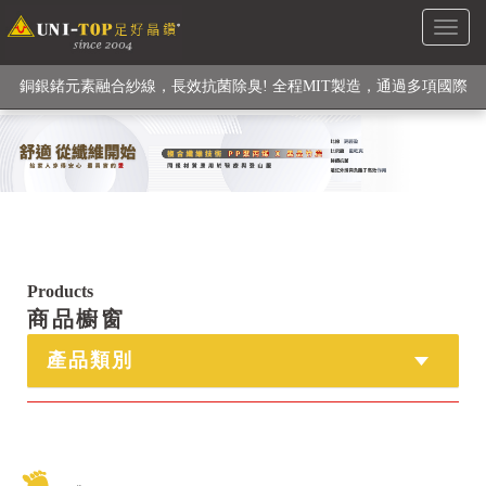
Toggl
級高性能纖維素材), 機能貼身衣物No. 1
naviga
銅銀鍺元素融合紗線，長效抗菌除臭! 全程MIT製造，通過多項國際
檢驗
【快來點我】H型銅銀纖維長效PP能量護膝! 支撐. 包覆感. 超透氣.
循環好
【快來點我】三金家族- 專利活氧 男女內褲系列
Products
商品櫥窗
產品類別