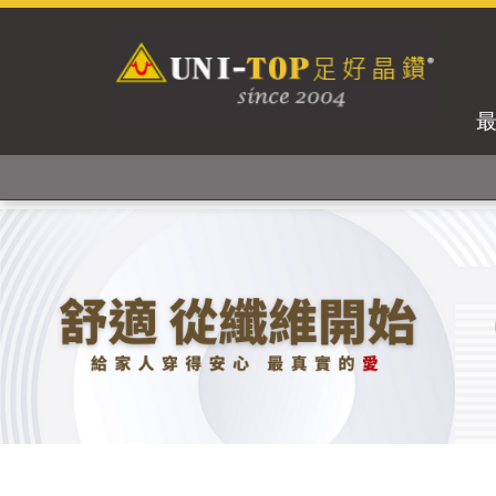
獨家專利紗線及捻