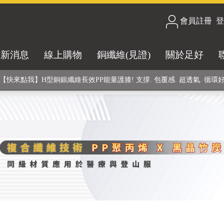
會員註冊
/
登
合技術! 黑晶竹炭+PP聚丙烯纖維 (登山服、醫療級高性能纖維素材), 機能
最新消息
線上購物
銅纖維(見證)
關於足好
銅銀鍺元素融合紗線，長效抗菌除臭! 全程MIT製造，通過多項國際檢驗
【快來點我】H型銅銀纖維長效PP能量護膝! 支撐. 包覆感. 超透氣. 循環
【快來點我】三金家族- 專利活氧 男女內褲系列