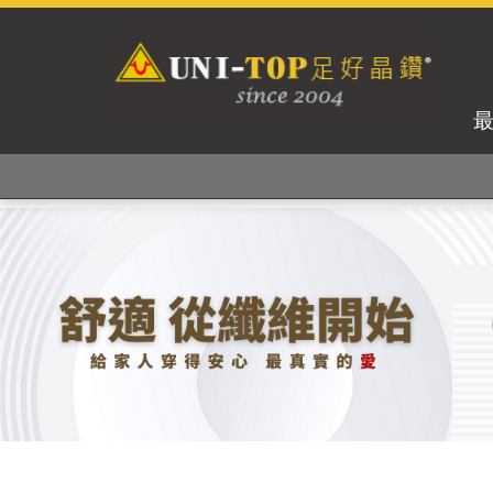
獨家專利紗線及捻