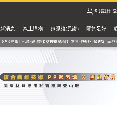
會員註冊
/
登
合技術! 黑晶竹炭+PP聚丙烯纖維 (登山服、醫療級高性能纖維素材), 機能
最新消息
線上購物
銅纖維(見證)
關於足好
銅銀鍺元素融合紗線，長效抗菌除臭! 全程MIT製造，通過多項國際檢驗
【快來點我】H型銅銀纖維長效PP能量護膝! 支撐. 包覆感. 超透氣. 循環
【快來點我】三金家族- 專利活氧 男女內褲系列