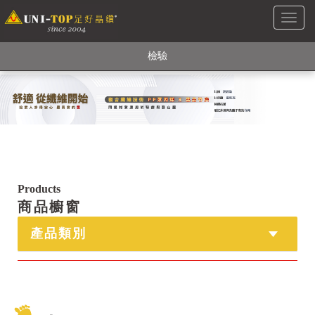
Toggl
銅銀鍺元素融合紗線，長效抗菌除臭! 全程MIT製造，通過多項國際
naviga
檢驗
【快來點我】H型銅銀纖維長效PP能量護膝! 支撐. 包覆感. 超透氣.
循環好
【快來點我】三金家族- 專利活氧 男女內褲系列
Products
商品櫥窗
產品類別