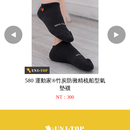
580 運動家®竹炭防黴精梳船型氣
墊襪
NT：300