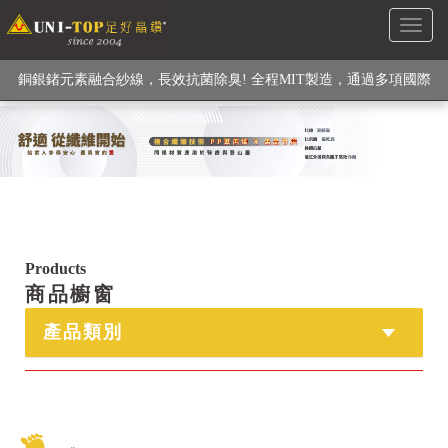
Toggl
級高性能纖維素材), 機能貼身衣物No. 1
naviga
銅銀鍺元素融合紗線，長效抗菌除臭! 全程MIT製造，通過多項國際
檢驗
【快來點我】H型銅銀纖維長效PP能量護膝! 支撐. 包覆感. 超透氣.
循環好
【快來點我】三金家族- 專利活氧 男女內褲系列
Products
商品櫥窗
產品類別