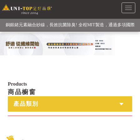
Toggl
級高性能纖維素材), 機能貼身衣物No. 1
naviga
銅銀鍺元素融合紗線，長效抗菌除臭! 全程MIT製造，通過多項國際
檢驗
【快來點我】H型銅銀纖維長效PP能量護膝! 支撐. 包覆感. 超透氣.
循環好
【快來點我】三金家族- 專利活氧 男女內褲系列
Products
商品櫥窗
產品類別