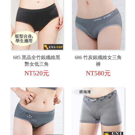
685 黑晶全竹銀纖維黑
686 竹炭銀纖維女三角
艷女低三角
褲
NT520元
NT580元