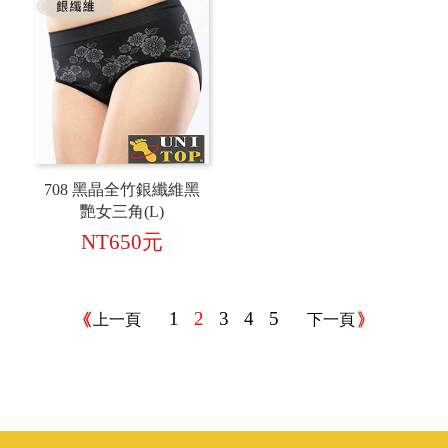
708 黑晶全竹銀纖維黑
艷女三角(L)
NT650元
1
2
3
4
5
上一頁
下一頁