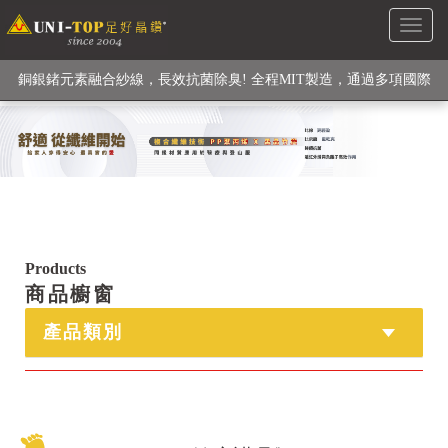
Toggl
級高性能纖維素材), 機能貼身衣物No. 1
naviga
銅銀鍺元素融合紗線，長效抗菌除臭! 全程MIT製造，通過多項國際
檢驗
【快來點我】H型銅銀纖維長效PP能量護膝! 支撐. 包覆感. 超透氣.
循環好
【快來點我】三金家族- 專利活氧 男女內褲系列
Products
商品櫥窗
產品類別