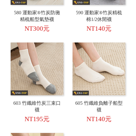
580 運動家®竹炭防黴
590 運動家®竹炭精梳
精梳船型氣墊襪
棉1/2休閒襪
NT300元
NT140元
603 竹纖維竹炭三束口
605 竹纖維負離子船型
襪
襪
NT195元
NT140元