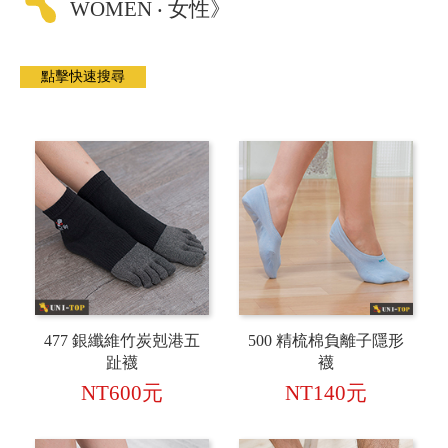
WOMEN ‧ 女性》
477 銀纖維竹炭剋港五
500 精梳棉負離子隱形
趾襪
襪
NT600元
NT140元