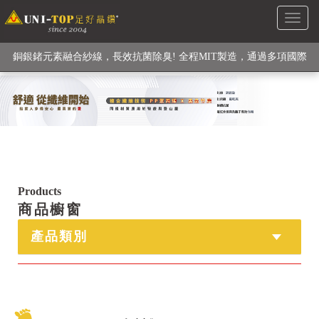
Toggl
級高性能纖維素材), 機能貼身衣物No. 1
naviga
銅銀鍺元素融合紗線，長效抗菌除臭! 全程MIT製造，通過多項國際
檢驗
【快來點我】H型銅銀纖維長效PP能量護膝! 支撐. 包覆感. 超透氣.
循環好
【快來點我】三金家族- 專利活氧 男女內褲系列
Products
商品櫥窗
產品類別