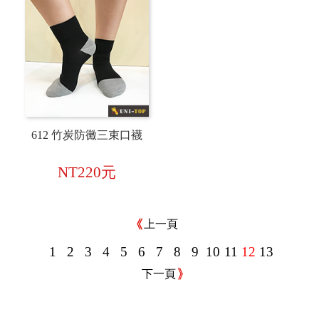
612 竹炭防黴三束口襪
NT220元
上一頁
1
2
3
4
5
6
7
8
9
10
11
12
13
下一頁