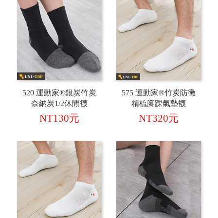
520 運動家®銀炭竹炭
575 運動家®竹炭防黴
奈納炭1/2休閒襪
精梳腳踝氣墊襪
NT130元
NT320元