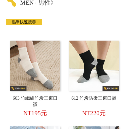
MEN ‧ 男性》
603 竹纖維竹炭三束口
612 竹炭防黴三束口襪
襪
NT195元
NT220元