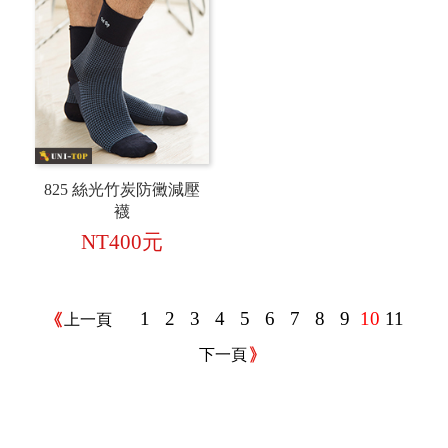
825 絲光竹炭防黴減壓
襪
NT400元
1
2
3
4
5
6
7
8
9
10
11
上一頁
下一頁