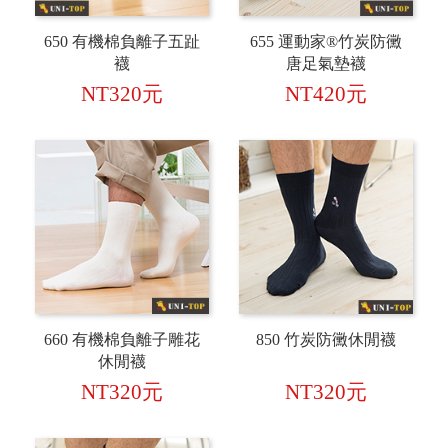
650 有機棉負離子五趾
655 運動家®竹炭防黴
襪
唐足氣墊襪
NT320元
NT420元
660 有機棉負離子雕花
850 竹炭防黴休閒襪
休閒襪
NT320元
NT320元