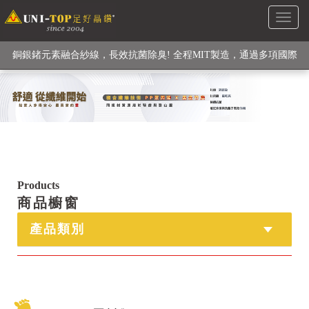
Toggl
級高性能纖維素材), 機能貼身衣物No. 1
naviga
銅銀鍺元素融合紗線，長效抗菌除臭! 全程MIT製造，通過多項國際
檢驗
【快來點我】H型銅銀纖維長效PP能量護膝! 支撐. 包覆感. 超透氣.
循環好
【快來點我】三金家族- 專利活氧 男女內褲系列
Products
商品櫥窗
產品類別