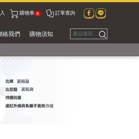
入
購物車
訂單查詢
0
貼身衣物No. 1
聯絡我們
購物須知
好