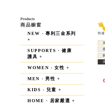
Products
商品櫥窗
NEW ‧ 專利三金系列
快速
+
SUPPORTS · 健康
護具 +
WOMEN ‧ 女性 +
MEN ‧ 男性 +
KIDS ‧ 兒童 +
HOME · 居家嚴選 +