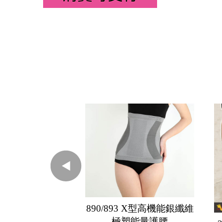
890/893 X型高機能銀纖維
極塑能量護腰