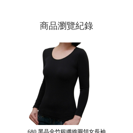
商品瀏覽紀錄
680 黑晶全竹銀纖維圓領女長袖