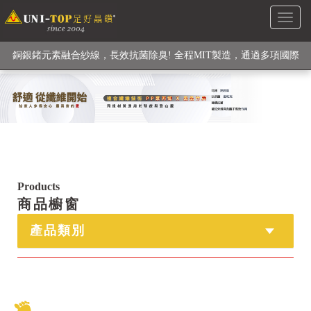
Toggl
級高性能纖維素材), 機能貼身衣物No. 1
naviga
銅銀鍺元素融合紗線，長效抗菌除臭! 全程MIT製造，通過多項國際
檢驗
【快來點我】H型銅銀纖維長效PP能量護膝! 支撐. 包覆感. 超透氣.
循環好
【快來點我】三金家族- 專利活氧 男女內褲系列
Products
商品櫥窗
產品類別