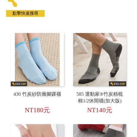
430 竹炭紗防黴腳踝襪
585 運動家®竹炭精梳
棉1/2休閒襪(加大版)
NT180元
NT140元