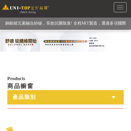
Toggl
級高性能纖維素材), 機能貼身衣物No. 1
naviga
銅銀鍺元素融合紗線，長效抗菌除臭! 全程MIT製造，通過多項國際
檢驗
【快來點我】H型銅銀纖維長效PP能量護膝! 支撐. 包覆感. 超透氣.
循環好
【快來點我】三金家族- 專利活氧 男女內褲系列
Products
商品櫥窗
產品類別