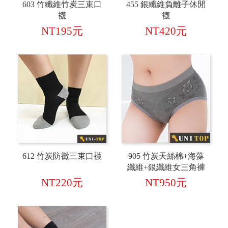
603 竹纖維竹炭三束口
455 銀纖維負離子休閒
襪
襪
NT195元
NT420元
612 竹炭防黴三束口襪
905 竹炭天絲棉+海藻
纖維+銀纖維女三角褲
NT220元
NT950元