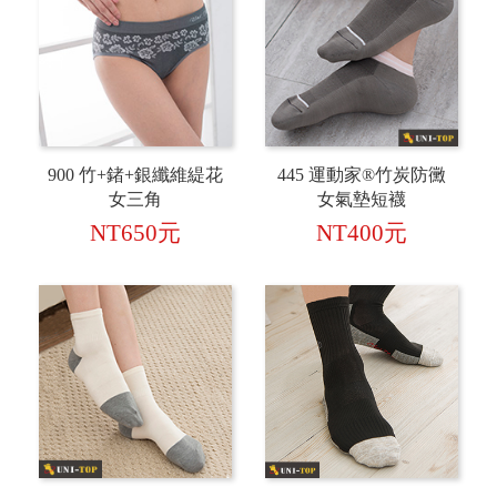
900 竹+鍺+銀纖維緹花
445 運動家®竹炭防黴
女三角
女氣墊短襪
NT650元
NT400元