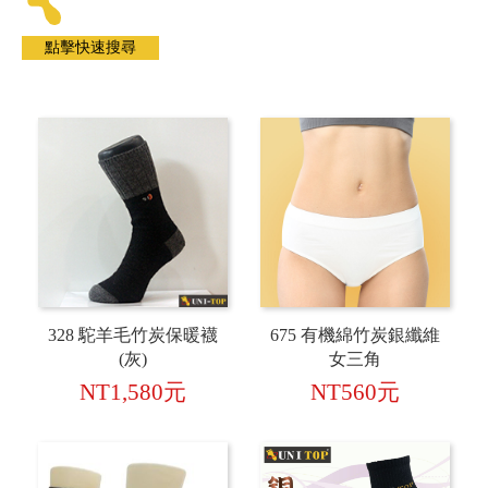
328 駝羊毛竹炭保暖襪
675 有機綿竹炭銀纖維
(灰)
女三角
NT1,580元
NT560元