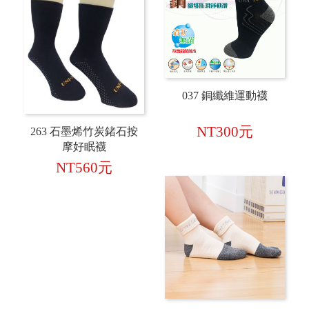
037 銅纖維運動襪
NT300元
263 石墨烯竹炭鍺石按
摩好眠襪
NT560元