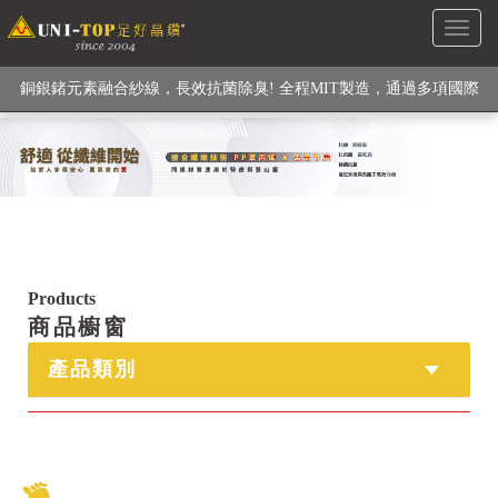
Toggl
級高性能纖維素材), 機能貼身衣物No. 1
naviga
銅銀鍺元素融合紗線，長效抗菌除臭! 全程MIT製造，通過多項國際
檢驗
【快來點我】H型銅銀纖維長效PP能量護膝! 支撐. 包覆感. 超透氣.
循環好
【快來點我】三金家族- 專利活氧 男女內褲系列
Products
商品櫥窗
產品類別