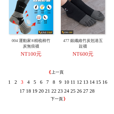
004 運動家®精梳棉竹
477 銀纖維竹炭剋港五
炭無痕襪
趾襪
NT100元
NT600元
上一頁
1
2
3
4
5
6
7
8
9
10
11
12
13
14
15
16
17
18
19
20
21
22
23
24
25
26
27
28
下一頁