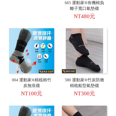
665 運動家®有機棉負
離子寬口氣墊襪
NT480元
004 運動家®精梳棉竹
580 運動家®竹炭防黴
炭無痕襪
精梳船型氣墊襪
NT100元
NT300元